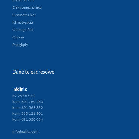
Oferta
Diesel service
Auto
Elektromechanika
zastępcze
Geometria kół
Floty
Klimatyzacja
Referencje
Obsługa flot
Promocje
Opony
Praca
Przeglądy
O
firmie
Kontakt
Dane teleadresowe
SOM
Infolinia:
62 757 55 63
kom. 601 760 563
kom. 601 563 832
kom. 533 121 101
kom. 691 330 034
info@calka.com