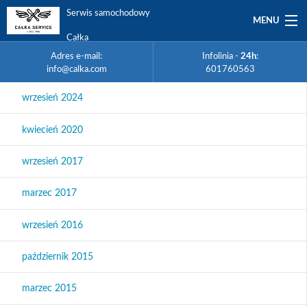
Serwis samochodowy
MENU
Całka
Zmień
Serwis
samochodowy
lokalizację
Adres e-mail:
Infolinia -
24h
:
Kalisz
Całka
na
info@calka.com
601760563
Infolinia
Kalisz
Adres
Poznań
Oferta
-
e-
24h
:
wrzesień 2024
Strona
mail:
główna
601760563
Auto zastępcze
Wszystkie
info@calka.com
Poszukujemy
pracowników
kwiecień 2020
Floty
wrzesień 2017
Referencje
marzec 2017
Promocje
wrzesień 2016
Praca
październik 2015
O firmie
marzec 2015
Kontakt