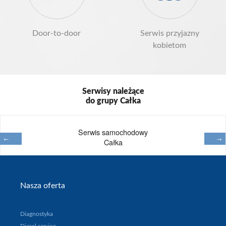
Door-to-door
Serwis przyjazny
kobietom
Serwisy należące
do grupy Całka
Serwis samochodowy
←
→
Całka
Na
Nasza oferta
skróty
Diagnostyka