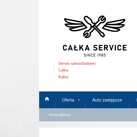
Serwis samochodowy
Całka
Kalisz
Oferta
Auto zastępcze
Strona główna
Specjalizacje
Diesel service
Diagnostyka
Elektromechanika
Klimatyzacja