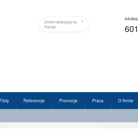
Infolini
Zmień lokalizację na
60
Poznań
Floty
Referencje
Promocje
Praca
O firmie