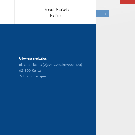
Diesel-Serwis
Wypo
→
Kalisz
war
Główna siedziba:
ul. Ułańska 13 (wjazd Czaszkowska 12a)
62-800 Kalisz
Zobacz na mapie