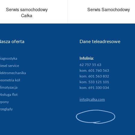
Serwis samochodowy
Serwis Samochodowy
Całka
asza oferta
Dane teleadresowe
iagnostyka
Infolinia:
62 757 55 63
iesel service
kom. 601 760 563
lektromechanika
kom. 601 563 832
eometria kół
kom. 533 121 101
limatyzacja
kom. 691 330 034
bsługa flot
info@calka.com
pony
rzeglądy