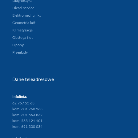
Diagnostyka
Oferta
Diesel service
Auto
Elektromechanika
zastępcze
Geometria kół
Floty
Klimatyzacja
Referencje
Obsługa flot
Promocje
Opony
Praca
Przeglądy
O
firmie
Kontakt
Dane teleadresowe
SOM
Infolinia:
62 757 55 63
kom. 601 760 563
kom. 601 563 832
kom. 533 121 101
kom. 691 330 034