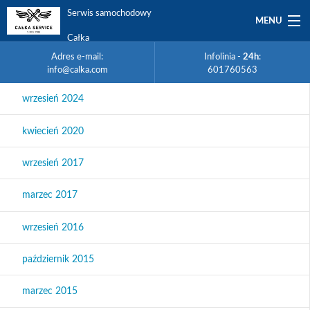
Serwis samochodowy
MENU
Całka
Zmień
Serwis
samochodowy
lokalizację
Adres e-mail:
Infolinia -
24h
:
Kalisz
Całka
na
info@calka.com
601760563
Infolinia
Kalisz
Adres
Poznań
Oferta
-
e-
24h
:
wrzesień 2024
Strona
mail:
główna
601760563
Auto zastępcze
Wszystkie
info@calka.com
OZONOWANIE
kwiecień 2020
Floty
wrzesień 2017
Referencje
marzec 2017
Promocje
wrzesień 2016
Praca
październik 2015
O firmie
marzec 2015
Kontakt